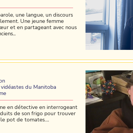
arole, une langue, un discours
alement. Une jeune femme
œur et en partageant avec nous
iens...
on
vidéastes du Manitoba
ame
me en détective en interrogeant
duits de son frigo pour trouver
r le pot de tomates….