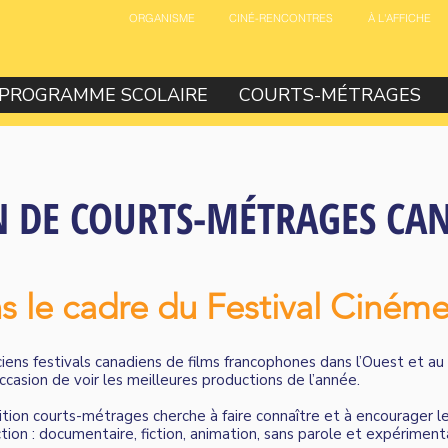
ORGANISME
CINÉ-RENCONTRES
À L'AFFICHE
PROGRAMME SCOLAIRE
COURTS-MÉTRAGES
 DE COURTS-MÉTRAGES CAN
s le cadre du Festival Cinéme
iens festivals canadiens de films francophones dans l’Ouest et au 
casion de voir les meilleures productions de l’année.
tion courts-métrages cherche à faire connaître et à encourager le
ion : documentaire, fiction, animation, sans parole et expérimenta