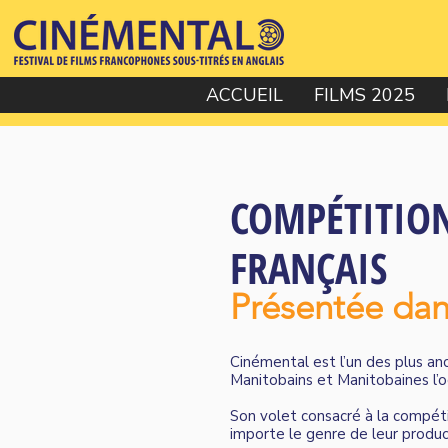
ACCUEIL
FILMS 2025
COMPÉTITION
FRANÇAIS
Présentée dan
Cinémental est l’un des plus anc
Manitobains et Manitobaines l’oc
Son volet consacré à la compéti
importe le genre de leur product